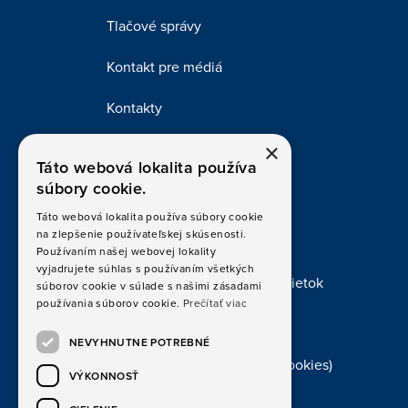
Tlačové správy
Kontakt pre médiá
Kontakty
×
Táto webová lokalita používa
súbory cookie.
Dokumenty
Táto webová lokalita používa súbory cookie
na zlepšenie používateľskej skúsenosti.
Legislatíva a formuláre
Používaním našej webovej lokality
vyjadrujete súhlas s používaním všetkých
Vybavovanie sťažností a námietok
súborov cookie v súlade s našimi zásadami
používania súborov cookie.
Prečítať viac
Obchodné podmienky
NEVYHNUTNE POTREBNÉ
Ochrana osobných údajov (cookies)
VÝKONNOSŤ