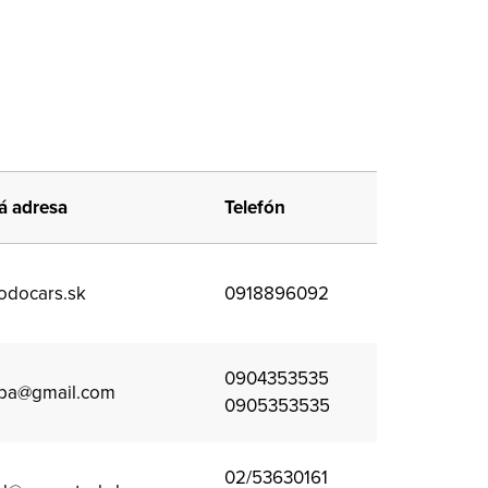
á adresa
Telefón
odocars.sk
0918896092
0904353535
oba@gmail.com
0905353535
02/53630161