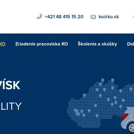
+421 48 415 15 20
ko@ko.sk
 KO
Zriadenie pracoviska KO
Školenia a skúšky
Do
ÍSK
LITY