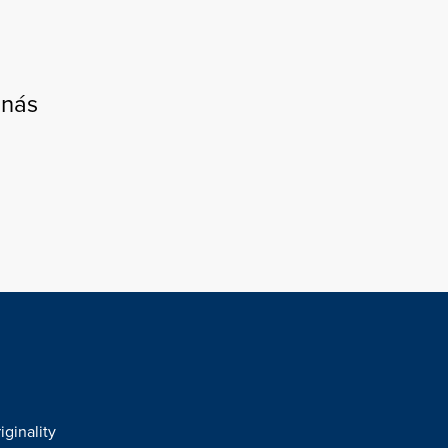
 nás
iginality