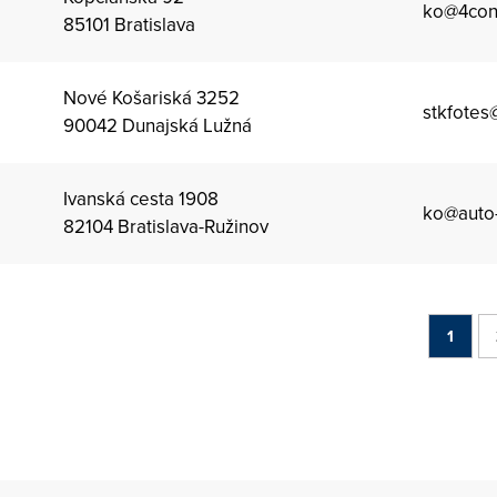
ko@4cont
85101 Bratislava
Nové Košariská 3252
stkfotes
90042 Dunajská Lužná
Ivanská cesta 1908
ko@auto
82104 Bratislava-Ružinov
1