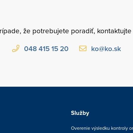
rípade, že potrebujete poradiť, kontaktujte
048 415 15 20
ko@ko.sk
Služby
Overenie výsledku kontroly or