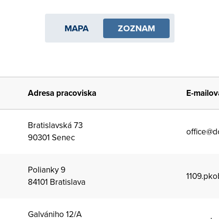
MAPA
ZOZNAM
Adresa pracoviska
E-mailov
Bratislavská 73
office@d
90301 Senec
Polianky 9
1109.pk
84101 Bratislava
Galvániho 12/A