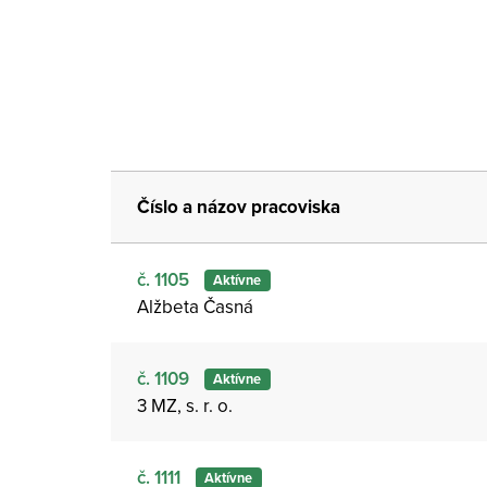
Číslo a názov pracoviska
č. 1105
Aktívne
Alžbeta Časná
č. 1109
Aktívne
3 MZ, s. r. o.
č. 1111
Aktívne