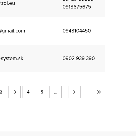
rol.eu
0918675675
@gmail.com
0948104450
-system.sk
0902 939 390
2
3
4
5
…