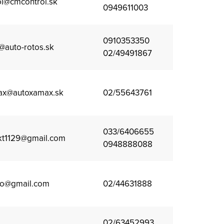
l@cmcontrol.sk
0949611003
0910353350
@auto-rotos.sk
02/49491867
ax@autoxamax.sk
02/55643761
033/6406655
kt1129@gmail.com
0948888088
ko@gmail.com
02/44631888
02/63452993