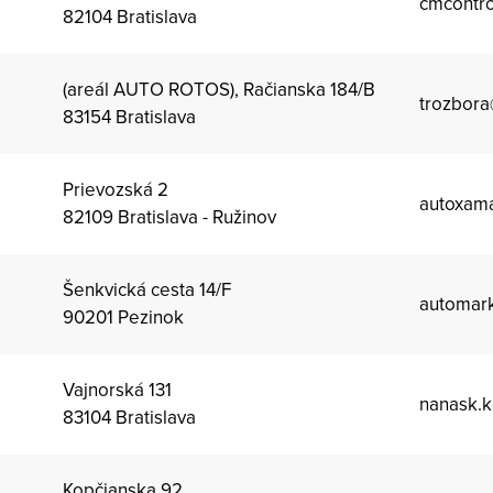
cmcontro
82104 Bratislava
(areál AUTO ROTOS), Račianska 184/B
trozbora
83154 Bratislava
Prievozská 2
autoxam
82109 Bratislava - Ružinov
Šenkvická cesta 14/F
automar
90201 Pezinok
Vajnorská 131
nanask.
83104 Bratislava
Kopčianska 92