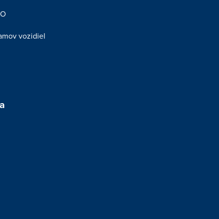
KO
amov vozidiel
ia