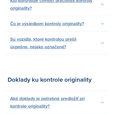
Kto kontroluje činnosť pracovísk kontroly
originality?
Čo je výsledkom kontroly originality?
Sú vozidlá, ktoré kontrolou prešli
úspešne, nejako označené?
Doklady ku kontrole originality
Aké doklady je potrebné predložiť pri
kontrole originality?