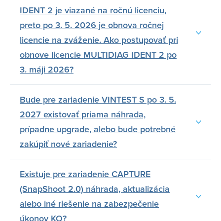
IDENT 2 je viazané na ročnú licenciu,
preto po 3. 5. 2026 je obnova ročnej
licencie na zváženie. Ako postupovať pri
obnove licencie MULTIDIAG IDENT 2 po
3. máji 2026?
Bude pre zariadenie VINTEST S po 3. 5.
2027 existovať priama náhrada,
prípadne upgrade, alebo bude potrebné
zakúpiť nové zariadenie?
Existuje pre zariadenie CAPTURE
(SnapShoot 2.0) náhrada, aktualizácia
alebo iné riešenie na zabezpečenie
úkonov KO?