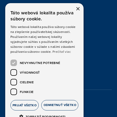
×
Certifikáty a osvedčenia
Táto webová lokalita používa
súbory cookie.
ISO/IEC 17020
Táto webová lokalita používa súbory cookie
na zlepšenie používateľskej skúsenosti.
ISO 9001
Používaním našej webovej lokality
vyjadrujete súhlas s používaním všetkých
ISO/IEC 27001
súborov cookie v súlade s našimi zásadami
používania súborov cookie.
Prečítať viac
Politiky kvality
NEVYHNUTNE POTREBNÉ
VÝKONNOSŤ
CIELENIE
FUNKCIE
© 2026 IRIS IDENT s.r.o.
ODMIETNUŤ VŠETKO
PRIJAŤ VŠETKO
ZOBRAZIŤ PODROBNOSTI