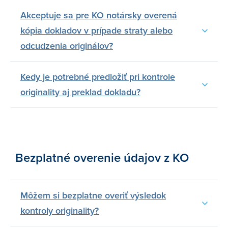
Akceptuje sa pre KO notársky overená
kópia dokladov v prípade straty alebo
odcudzenia originálov?
Kedy je potrebné predložiť pri kontrole
originality aj preklad dokladu?
Bezplatné overenie údajov z KO
Môžem si bezplatne overiť výsledok
kontroly originality?