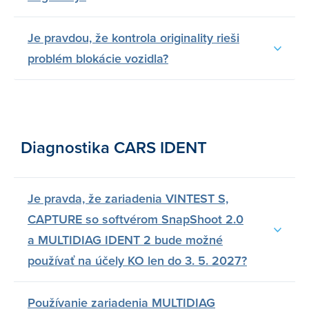
Je pravdou, že kontrola originality rieši
problém blokácie vozidla?
Diagnostika CARS IDENT
Je pravda, že zariadenia VINTEST S,
CAPTURE so softvérom SnapShoot 2.0
a MULTIDIAG IDENT 2 bude možné
používať na účely KO len do 3. 5. 2027?
Používanie zariadenia MULTIDIAG